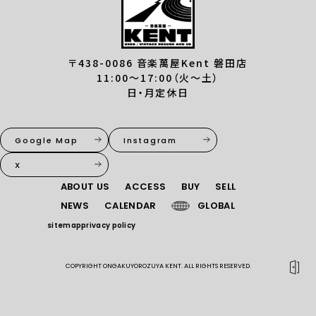
〒438-0086 音楽萬屋Kent 磐田店
11:00〜17:00（火〜土）
日・月定休日
Google Map
Instagram
X
ACCESS
BUY
SELL
ABOUT US
NEWS
CALENDAR
GLOBAL
sitemap
privacy policy
COPYRIGHT ONGAKUYOROZUYA KENT. ALL RIGHTS RESERVED.