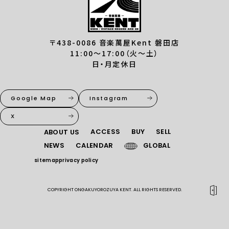
〒438-0086 音楽萬屋Kent 磐田店
11:00〜17:00（火〜土）
日・月定休日
Google Map
Instagram
X
ACCESS
BUY
SELL
ABOUT US
NEWS
CALENDAR
GLOBAL
sitemap
privacy policy
COPYRIGHT ONGAKUYOROZUYA KENT. ALL RIGHTS RESERVED.