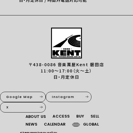
〒438-0086 音楽萬屋Kent 磐田店
11:00〜17:00（火〜土）
日・月定休日
Google Map
Instagram
X
ACCESS
BUY
SELL
ABOUT US
NEWS
CALENDAR
GLOBAL
sitemap
privacy policy