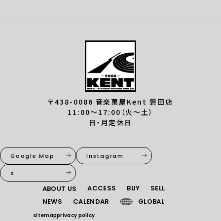
〒438-0086 音楽萬屋Kent 磐田店
11:00〜17:00（火〜土）
日・月定休日
Google Map
Instagram
X
ACCESS
BUY
SELL
ABOUT US
NEWS
CALENDAR
GLOBAL
sitemap
privacy policy