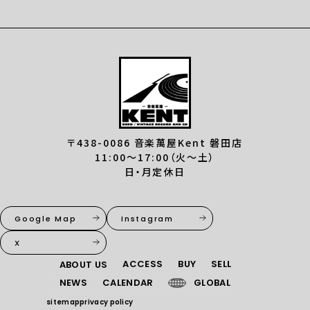
〒438-0086 音楽萬屋Kent 磐田店
11:00〜17:00（火〜土）
日・月定休日
Google Map
Instagram
X
ACCESS
BUY
SELL
ABOUT US
NEWS
CALENDAR
GLOBAL
sitemap
privacy policy