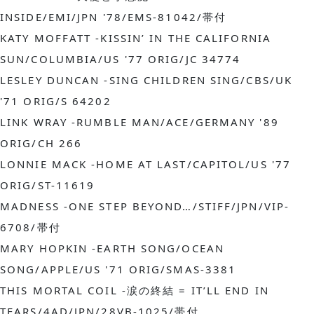
INSIDE/EMI/JPN '78/EMS-81042/帯付
KATY MOFFATT
 -KISSIN’ IN THE CALIFORNIA 
SUN/COLUMBIA/US '77 ORIG/JC 34774
LESLEY DUNCAN
 -SING CHILDREN SING/CBS/UK 
'71 ORIG/S 64202
LINK WRAY
 -RUMBLE MAN/ACE/GERMANY '89 
ORIG/CH 266
LONNIE MACK
 -HOME AT LAST/CAPITOL/US '77 
ORIG/ST-11619
MADNESS
 -ONE STEP BEYOND…/STIFF/JPN/VIP-
6708/帯付
MARY HOPKIN
 -EARTH SONG/OCEAN 
SONG/APPLE/US '71 ORIG/SMAS-3381
THIS MORTAL
 COIL -涙の終結 = IT’LL END IN 
TEARS/4AD/JPN/28VB-1025/帯付