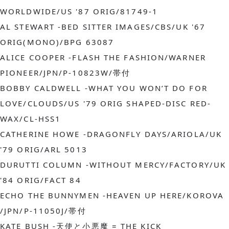
WORLDWIDE/US '87 ORIG/81749-1
AL STEWART
 -BED SITTER IMAGES/CBS/UK '67 
ORIG(MONO)/BPG 63087
ALICE COOPER
 -FLASH THE FASHION/WARNER 
PIONEER/JPN/P-10823W/帯付
BOBBY CALDWELL
 -WHAT YOU WON’T DO FOR 
LOVE/CLOUDS/US '79 ORIG SHAPED-DISC RED-
WAX/CL-HSS1
CATHERINE HOWE
 -DRAGONFLY DAYS/ARIOLA/UK 
'79 ORIG/ARL 5013
DURUTTI COLUMN
 -WITHOUT MERCY/FACTORY/UK 
'84 ORIG/FACT 84
ECHO THE BUNNYMEN
 -HEAVEN UP HERE/KOROVA 
/JPN/P-11050J/帯付
KATE BUSH
 -天使と小悪魔 = THE KICK 