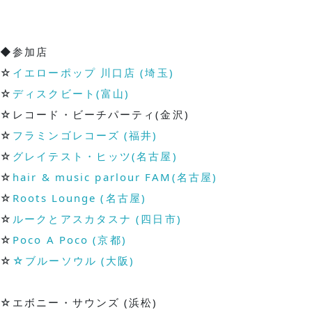
◆参加店
☆
イエローポップ 川口店 (埼玉)
☆
ディスクビート(富山)
☆レコード・ビーチパーティ(金沢)
☆
フラミンゴレコーズ (福井)
☆
グレイテスト・ヒッツ(名古屋)
☆
hair & music parlour FAM(名古屋)
☆
Roots Lounge (名古屋)
☆
ルークとアスカタスナ (四日市)
☆
Poco A Poco (京都)
☆
☆ブルーソウル (大阪)
☆エボニー・サウンズ (浜松)