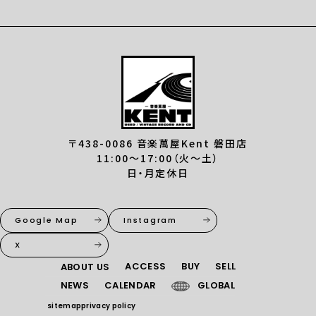
〒438-0086 音楽萬屋Kent 磐田店
11:00〜17:00（火〜土）
日・月定休日
Google Map
Instagram
X
ACCESS
BUY
SELL
ABOUT US
NEWS
CALENDAR
GLOBAL
sitemap
privacy policy